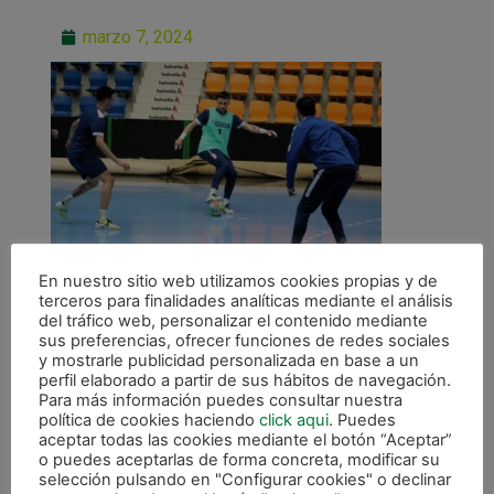
marzo 7, 2024
En nuestro sitio web utilizamos cookies propias y de
terceros para finalidades analíticas mediante el análisis
del tráfico web, personalizar el contenido mediante
sus preferencias, ofrecer funciones de redes sociales
y mostrarle publicidad personalizada en base a un
perfil elaborado a partir de sus hábitos de navegación.
ANTERIOR
Para más información puedes consultar nuestra
Osasuna Magna recibe al Ribera Navarra con el regreso de Asier Llamas
política de cookies haciendo
click aqui
. Puedes
aceptar todas las cookies mediante el botón “Aceptar”
o puedes aceptarlas de forma concreta, modificar su
CALENDARIO DE LIGA
selección pulsando en "Configurar cookies" o declinar