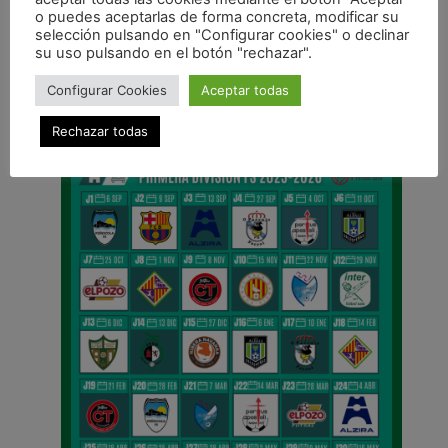
ANTERIOR
o puedes aceptarlas de forma concreta, modificar su
Osasuna Magna recibe este domingo al Manzanares en el regreso de la liga
selección pulsando en "Configurar cookies" o declinar
su uso pulsando en el botón "rechazar".
CALENDARIO DE LIGA
Configurar Cookies
Aceptar todas
Rechazar todas