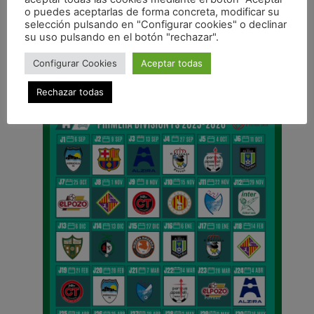
ANTERIOR
o puedes aceptarlas de forma concreta, modificar su
Osasuna Magna recupera la sonrisa a costa del Betis
selección pulsando en "Configurar cookies" o declinar
su uso pulsando en el botón "rechazar".
CALENDARIO DE LIGA
Configurar Cookies
Aceptar todas
Rechazar todas