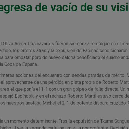
resa de vacío de su visi
l Olivo Arena. Los navarros fueron siempre a remolque en el ma
rtido, los errores atrás y la expulsión de Fabinho condicionaron 
ría para empatar pero de nuevo saldría beneficiado el cuadro and
 la Copa de España.
 primeras acciones del encuentro con sendas paradas de mérito. 
al aprovecharse de una pérdida en pista propia de Roberto Marti
s el que ponía el 1-1 con un gran golpeo de falta directa. Un 
espejó Espíndola y en el rechazo Roberto Martil estuvo cerca d
 los nuestros anotaba Michel el 2-1 de potente disparo cruzado. 
aría un momento determinante. Tras la expulsión de Txuma Sangüe
nho al ver la segunda cartulina amarilla por protestar. Decisión