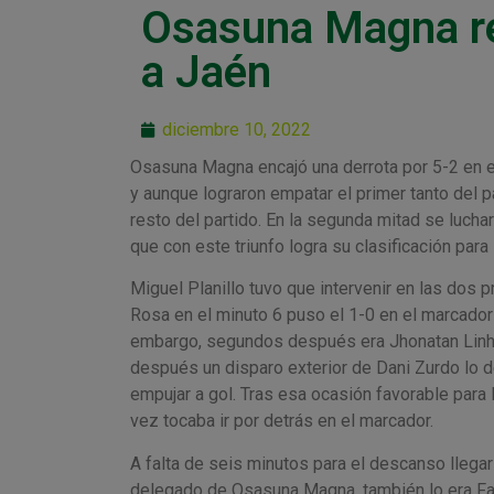
Osasuna Magna reg
a Jaén
diciembre 10, 2022
Osasuna Magna encajó una derrota por 5-2 en e
y aunque lograron empatar el primer tanto del pa
resto del partido. En la segunda mitad se lucha
que con este triunfo logra su clasificación para
Miguel Planillo tuvo que intervenir en las dos
Rosa en el minuto 6 puso el 1-0 en el marcador 
embargo, segundos después era Jhonatan Linhare
después un disparo exterior de Dani Zurdo lo d
empujar a gol. Tras esa ocasión favorable para
vez tocaba ir por detrás en el marcador.
A falta de seis minutos para el descanso lleg
delegado de Osasuna Magna, también lo era Fabi