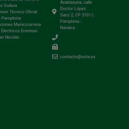
Anaitasuna, calle
s Goikoa
Doctor López
sor Técnico Oficial
Sanz 2, CP 31011,
o Pamplona
Pamplona -
ciones Mariezcurrena
Navarra
 Eléctricos Erentxun
an Nicolás
contacto@xota.es