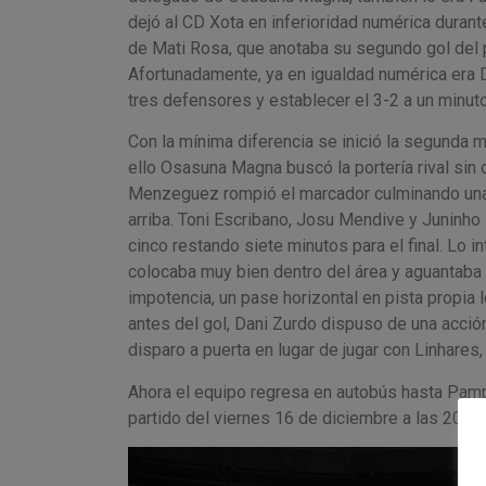
dejó al CD Xota en inferioridad numérica duran
de Mati Rosa, que anotaba su segundo gol del par
Afortunadamente, ya en igualdad numérica era 
tres defensores y establecer el 3-2 a un minut
Con la mínima diferencia se inició la segunda m
ello Osasuna Magna buscó la portería rival sin 
Menzeguez rompió el marcador culminando una rá
arriba. Toni Escribano, Josu Mendive y Juninho l
cinco restando siete minutos para el final. Lo 
colocaba muy bien dentro del área y aguantaba la
impotencia, un pase horizontal en pista propia 
antes del gol, Dani Zurdo dispuso de una acción 
disparo a puerta en lugar de jugar con Linhares,
Ahora el equipo regresa en autobús hasta Pampl
partido del viernes 16 de diciembre a las 20:00