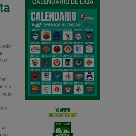
CALENDARIO DE LIGA
ta
rcador
el
aluz,
Mati
l. Sin
minuto
e
Otra
sa,
 que