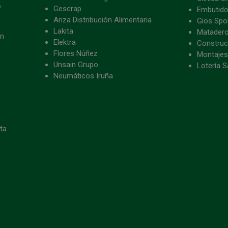
o
Gescrap
Embutido
Ariza Distribución Alimentaria
Gios Spon
Lakita
Matader
ón
Elektra
Construc
Flores Núñez
Montajes
Unsain Grupo
Lotería S
Neumáticos Iruña
eta