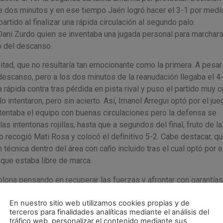
te dos minutos y en ese tiempo Jaén logró hacer el 3-1 por medi
tido al finalizar una rápida circulación al segundo palo.
Dani Zurdo quien se inventaba una jugada personal para marchar
o del descanso.
itad, que no resultaría tan emocionante como la primera. A pesar
descanso, pero a los dos minutos de la reanudación llegaba el 4-
pida contra tras pérdida en pista rival y puso el partido muy c
o intentaron, pero sin acierto. Así, Imanol Arregui optó por el ju
intentaba el equipo con buenas circulaciones pero la defensa se
s intentonas rojillas, hasta que a segundos del final, fruto de la
lo recogió Mati Rosa y colocó el definitivo 5-2. Cabe destacar, q
técnica dentro del área con caño incluido tras el cual optó por e
 que estaba libre de marca.
ona pensando en recuperar las fuerzas y afrontar con garantías
 horas en Anaitasuna contra Palma Fútsal.
En nuestro sitio web utilizamos cookies propias y de
terceros para finalidades analíticas mediante el análisis del
tráfico web, personalizar el contenido mediante sus