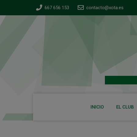
667 656 153
contacto@xota.es
INICIO
EL CLUB