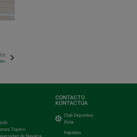
NTE
te»
CONTACTO
KONTACTUA
Club Deportivo
Xota
Goñi
ciones Topero
Pabellón
niversidad de Navarra