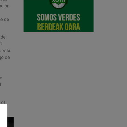
ación
se de
 de
2.
uesta
ego de
ue
l
 el