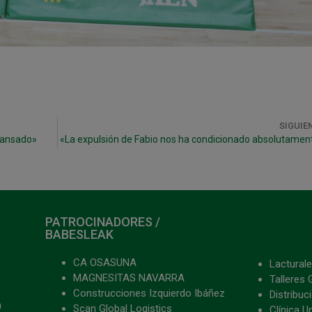
SIGUIE
cansado»
«La expulsión de Fabio nos ha condicionado absolutamen
PATROCINADORES /
BABESLEAK
CA OSASUNA
Lacturale
MAGNESITAS NAVARRA
Talleres 
Construcciones Izquierdo Ibáñez
Distribu
a
Scan Global Logistics
Clínica U