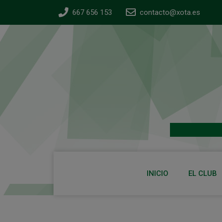
667 656 153
contacto@xota.es
INICIO
EL CLUB