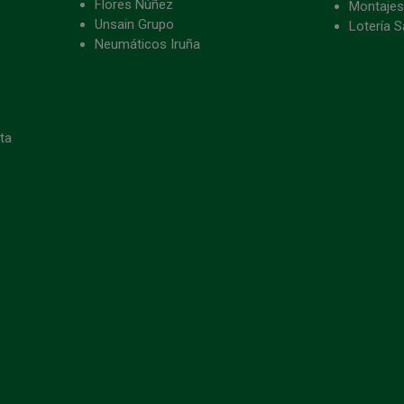
Flores Núñez
Montajes
Unsain Grupo
Lotería S
Neumáticos Iruña
eta