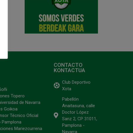
CONTACTO
KONTACTUA
Club Deportivo
Xota
Goñi
ciones Topero
Pabellón
niversidad de Navarra
Anaitasuna, calle
s Goikoa
Doctor López
sor Técnico Oficial
Sanz 2, CP 31011,
o Pamplona
Pamplona -
ciones Mariezcurrena
Navarra