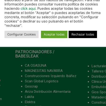
elaborado a partir de sus hábitos de navegación. Para más
Osasuna Magna se desplaza a Ferrol para iniciar su camino en la Copa del Rey
información puedes consultar nuestra política de cookies
haciendo
click aqui
. Puedes aceptar todas las cookies
mediante el botón “Aceptar” o puedes aceptarlas de forma
concreta, modificar su selección pulsando en "Configurar
cookies" o declinar su uso pulsando en el botón
"rechazar".
Configurar Cookies
Aceptar todas
Rechazar todas
PATROCINADORES /
BABESLEAK
CA OSASUNA
Lacturale
MAGNESITAS NAVARRA
Talleres 
Construcciones Izquierdo Ibáñez
Distribu
a
Scan Global Logistics
Clínica U
o
Gescrap
Embutido
Ariza Distribución Alimentaria
Gios Spon
Lakita
Matader
ón
Elektra
Construc