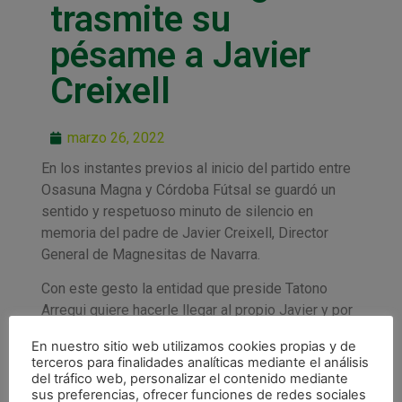
trasmite su
pésame a Javier
Creixell
marzo 26, 2022
En los instantes previos al inicio del partido entre
Osasuna Magna y Córdoba Fútsal se guardó un
sentido y respetuoso minuto de silencio en
memoria del padre de Javier Creixell, Director
General de Magnesitas de Navarra.
Con este gesto la entidad que preside Tatono
Arregui quiere hacerle llegar al propio Javier y por
extensión a toda la familia de Magnesitas Navarra,
En nuestro sitio web utilizamos cookies propias y de
el cariño y respeto de nuestro club.
terceros para finalidades analíticas mediante el análisis
del tráfico web, personalizar el contenido mediante
Goian bego, descanse en paz.
sus preferencias, ofrecer funciones de redes sociales