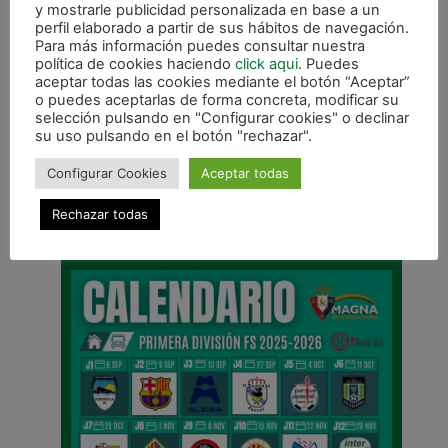
y mostrarle publicidad personalizada en base a un
https://twitter.com/CDXOTA/status/15077394840
perfil elaborado a partir de sus hábitos de navegación.
87066625
Para más información puedes consultar nuestra
política de cookies haciendo
click aqui
. Puedes
aceptar todas las cookies mediante el botón “Aceptar”
o puedes aceptarlas de forma concreta, modificar su
selección pulsando en "Configurar cookies" o declinar
su uso pulsando en el botón "rechazar".
ANTERIOR
SIGUIENTE
Configurar Cookies
Aceptar todas
Imanol Arregui: «Hay que hablar menos y hacer más»
Loca victoria a 15 segundos del final
Rechazar todas
CALENDARIO DE LIGA