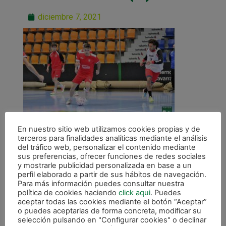
diciembre 7, 2021
En nuestro sitio web utilizamos cookies propias y de
terceros para finalidades analíticas mediante el análisis
del tráfico web, personalizar el contenido mediante
sus preferencias, ofrecer funciones de redes sociales
y mostrarle publicidad personalizada en base a un
perfil elaborado a partir de sus hábitos de navegación.
ANTERIOR
Para más información puedes consultar nuestra
Osasuna Magna viaja a Cartagena antes de recibir a Palma Fútsal
política de cookies haciendo
click aqui
. Puedes
aceptar todas las cookies mediante el botón “Aceptar”
o puedes aceptarlas de forma concreta, modificar su
CALENDARIO DE LIGA
selección pulsando en "Configurar cookies" o declinar