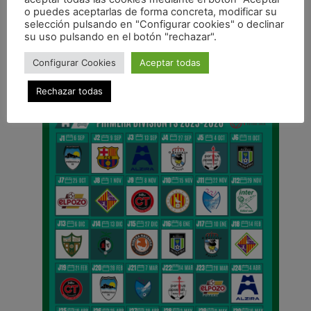
ANTERIOR
o puedes aceptarlas de forma concreta, modificar su
Osasuna Magna visita a las niñas y niños ingresados en el Hospital Universitario de Navarra
selección pulsando en "Configurar cookies" o declinar
su uso pulsando en el botón "rechazar".
CALENDARIO DE LIGA
Configurar Cookies
Aceptar todas
Rechazar todas