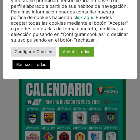
y mostrarle publicidad personalizada en base a un
será cuando la expedición salga de viaje en
perfil elaborado a partir de sus hábitos de navegación.
autobús con destino a Valencia.
Para más información puedes consultar nuestra
política de cookies haciendo
click aqui
. Puedes
aceptar todas las cookies mediante el botón “Aceptar”
o puedes aceptarlas de forma concreta, modificar su
selección pulsando en "Configurar cookies" o declinar
su uso pulsando en el botón "rechazar".
ANTERIOR
SIGUIENTE
Configurar Cookies
Aceptar todas
El Juvenil se proclama campeón de liga regular
Resultados de la cantera
Rechazar todas
CALENDARIO DE LIGA