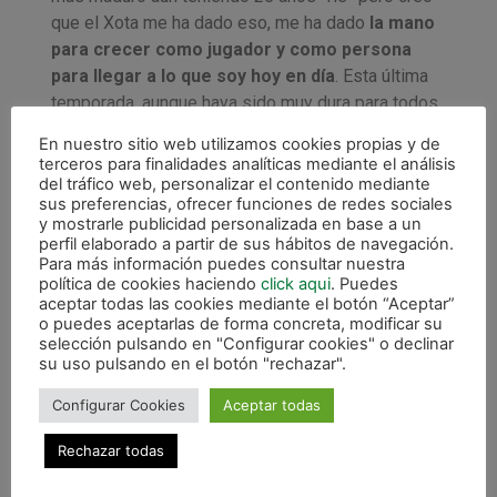
que el Xota me ha dado eso, me ha dado
la mano
para crecer como jugador y como persona
para llegar a lo que soy hoy en día
. Esta última
temporada, aunque haya sido muy dura para todos,
he conseguido ser internacional, un sueño que
En nuestro sitio web utilizamos cookies propias y de
tenía desde niño, y
me voy muy contento
terceros para finalidades analíticas mediante el análisis
habiendo podido debutar con la Selección
del tráfico web, personalizar el contenido mediante
sus preferencias, ofrecer funciones de redes sociales
Española siendo jugador del Xota»
.
y mostrarle publicidad personalizada en base a un
perfil elaborado a partir de sus hábitos de navegación.
Además de palabras para la afición, también se
Para más información puedes consultar nuestra
acuerda de los compañeros. «El vestuario aquí es
política de cookies haciendo
click aqui
. Puedes
aceptar todas las cookies mediante el botón “Aceptar”
muy amigable. Se respira un gran ambiente tanto
o puedes aceptarlas de forma concreta, modificar su
dentro como fuera, también el cuerpo técnico. La
selección pulsando en "Configurar cookies" o declinar
acogida en su día fue increíble,
la gente también
su uso pulsando en el botón "rechazar".
es muy joven y eso propicia que tengas más
Configurar Cookies
Aceptar todas
amistades
y muchas vivencias», explica.
Rechazar todas
Preguntado por el futuro, no sabe todavía qué
sentirá el día que vuelva como rival a jugar en