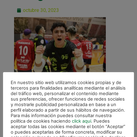
octubre 30, 2023
En nuestro sitio web utilizamos cookies propias y de
terceros para finalidades analíticas mediante el análisis
del tráfico web, personalizar el contenido mediante
sus preferencias, ofrecer funciones de redes sociales
y mostrarle publicidad personalizada en base a un
perfil elaborado a partir de sus hábitos de navegación.
Para más información puedes consultar nuestra
ANTERIOR
política de cookies haciendo
click aqui
. Puedes
Palazón: «Ya en la pista mi cabeza solo me decía que el lanzamiento iba a ir abierto»
aceptar todas las cookies mediante el botón “Aceptar”
o puedes aceptarlas de forma concreta, modificar su