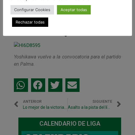
este partido, una vez cumplida la sanción por
Configurar Cookies
Aceptar todas
su expulsión en Murcia y volverá a convocar a
Dani García, jugador del equipo filial. Son bajas
Rechazar todas
Eric Martel y Víctor, que no reaparecerán con
los verdes hasta la segunda vuelta.
Yoshikawa vuelve a la convocatoria para el partido
en Palma.
ANTERIOR
SIGUIENTE
Lo mejor de la victoria ante Levante UD, en vídeo
Asalto a la pista del líder y victoria ante Palma Futsal (2-5)
CALENDARIO DE LIGA