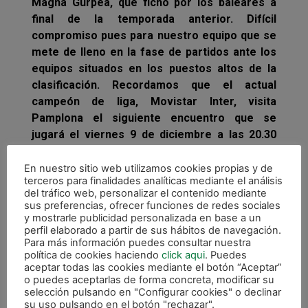
Magna Gurpea, que fichó por los baleares a
final de la temporada anterior. Difícil
compromiso pues para nuestro equipo que se
mete de lleno en la fase de partidos ante los
equipos situados en los puestos altos de la
clasificación. Recordamos que el actual
campeón de liga, Movistar Inter, visita
Pamplona el siguiente encuentro que se
jugará el viernes 9 de diciembre a las 20.30
horas en el Pabellón Anaitasuna.
En nuestro sitio web utilizamos cookies propias y de
Con la disputa de este encuentro, Magna
terceros para finalidades analíticas mediante el análisis
del tráfico web, personalizar el contenido mediante
Gurpea afronta un exigente mes de diciembre
sus preferencias, ofrecer funciones de redes sociales
con seis partidos, incluido el de Copa del Rey
y mostrarle publicidad personalizada en base a un
en Valdepeñas el martes 13. Después jugará
perfil elaborado a partir de sus hábitos de navegación.
Para más información puedes consultar nuestra
en Santiago el viernes 16, en Pamplona ante
política de cookies haciendo
click aqui
. Puedes
Catgas Energía el 21 y finalizará el viernes 30
aceptar todas las cookies mediante el botón “Aceptar”
ante el F.C. Barcelona en el Anaitasuna.
o puedes aceptarlas de forma concreta, modificar su
selección pulsando en "Configurar cookies" o declinar
Imanol Arregui recupera a Yoshikawa para
su uso pulsando en el botón "rechazar".