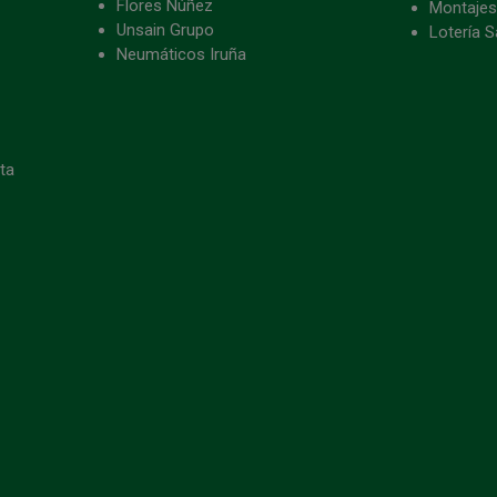
Flores Núñez
Montajes
Unsain Grupo
Lotería S
Neumáticos Iruña
eta