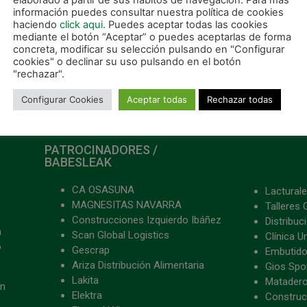
elaborado a partir de sus hábitos de navegación. Para más
información puedes consultar nuestra política de cookies
haciendo
click aqui
. Puedes aceptar todas las cookies
mediante el botón “Aceptar” o puedes aceptarlas de forma
concreta, modificar su selección pulsando en "Configurar
cookies" o declinar su uso pulsando en el botón
"rechazar".
Configurar Cookies
Aceptar todas
Rechazar todas
PATROCINADORES /
BABESLEAK
CA OSASUNA
Lacturale
MAGNESITAS NAVARRA
Talleres 
Construcciones Izquierdo Ibáñez
Distribu
a
Scan Global Logistics
Clínica U
o
Gescrap
Embutido
Ariza Distribución Alimentaria
Gios Spon
Lakita
Matader
ón
Elektra
Construc