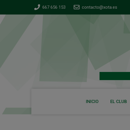
667 656 153
contacto@xota.es
INICIO
EL CLUB