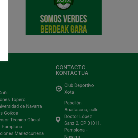
CONTACTO
KONTACTUA
Club Deportivo
Xota
Goñi
ciones Topero
Pabellón
niversidad de Navarra
Anaitasuna, calle
s Goikoa
Doctor López
sor Técnico Oficial
Sanz 2, CP 31011,
o Pamplona
Pamplona -
ciones Mariezcurrena
Navarra