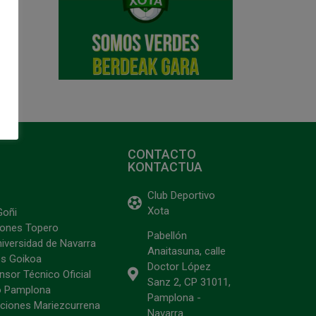
CONTACTO
KONTACTUA
Club Deportivo
Xota
Goñi
ciones Topero
Pabellón
niversidad de Navarra
Anaitasuna, calle
s Goikoa
Doctor López
sor Técnico Oficial
Sanz 2, CP 31011,
o Pamplona
Pamplona -
ciones Mariezcurrena
Navarra