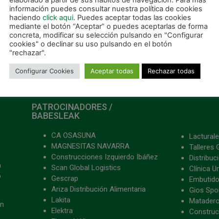
elaborado a partir de sus hábitos de navegación. Para más
información puedes consultar nuestra política de cookies
haciendo
click aqui
. Puedes aceptar todas las cookies
mediante el botón “Aceptar” o puedes aceptarlas de forma
concreta, modificar su selección pulsando en "Configurar
cookies" o declinar su uso pulsando en el botón
"rechazar".
Configurar Cookies
Aceptar todas
Rechazar todas
PATROCINADORES /
BABESLEAK
CA OSASUNA
Lacturale
MAGNESITAS NAVARRA
Talleres 
Construcciones Izquierdo Ibáñez
Distribu
a
Scan Global Logistics
Clínica U
o
Gescrap
Embutido
Ariza Distribución Alimentaria
Gios Spon
Lakita
Matader
ón
Elektra
Construc