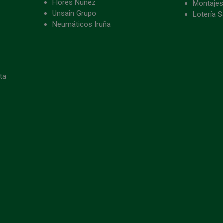
Flores Núñez
Montajes
Unsain Grupo
Lotería S
Neumáticos Iruña
eta