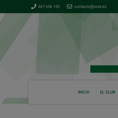
667 656 153
contacto@xota.es
INICIO
EL CLUB