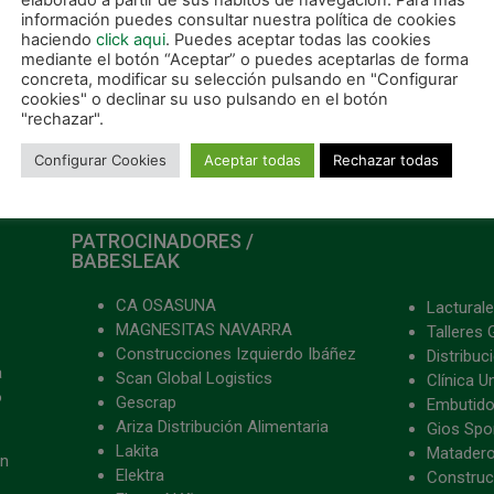
elaborado a partir de sus hábitos de navegación. Para más
información puedes consultar nuestra política de cookies
haciendo
click aqui
. Puedes aceptar todas las cookies
mediante el botón “Aceptar” o puedes aceptarlas de forma
concreta, modificar su selección pulsando en "Configurar
cookies" o declinar su uso pulsando en el botón
"rechazar".
Configurar Cookies
Aceptar todas
Rechazar todas
PATROCINADORES /
BABESLEAK
CA OSASUNA
Lacturale
MAGNESITAS NAVARRA
Talleres 
Construcciones Izquierdo Ibáñez
Distribu
a
Scan Global Logistics
Clínica U
o
Gescrap
Embutido
Ariza Distribución Alimentaria
Gios Spon
Lakita
Matader
ón
Elektra
Construc