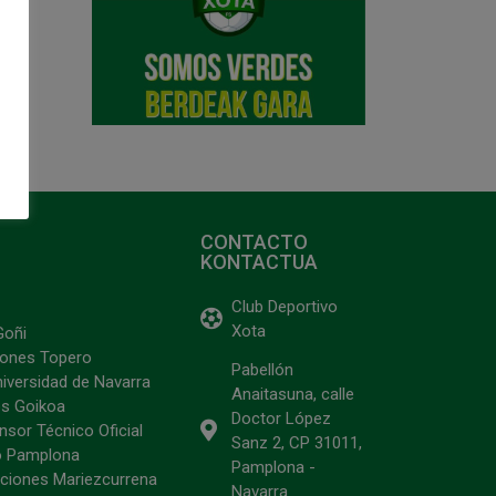
CONTACTO
KONTACTUA
Club Deportivo
Xota
Goñi
ciones Topero
Pabellón
niversidad de Navarra
Anaitasuna, calle
s Goikoa
Doctor López
sor Técnico Oficial
Sanz 2, CP 31011,
o Pamplona
Pamplona -
ciones Mariezcurrena
Navarra