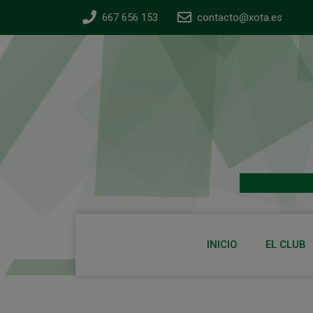
667 656 153
contacto@xota.es
INICIO
EL CLUB