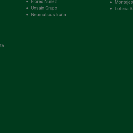
Flores Núñez
Montajes
Unsain Grupo
Lotería S
Neumáticos Iruña
eta