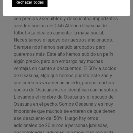
Rechazar todas
A ello sumaba las características de la campaña,
con precios asequibles y descuentos importantes
para los socios del Club Atlético Osasuna de
fútbol.
«La idea es aumentar la masa social.
Necesitamos el apoyo de nuestros aficionados.
Siempre nos hemos sentido arropados pero
queremos más. Este año hemos subido un pelín
algún precio, pero sin embargo hay muchas
ventajas en cuanto a descuentos. El 50% a socios
de Osasuna, algo que hemos puesto este año y
que creemos va a ser un acierto, porque muchos
socios de Osasuna ya se identifican con nosotros.
Llevamos el nombre de Osasuna y el escudo de
Osasuna en el pecho. Somos Osasuna y es muy
importante que muchos se enteren de que tienen
ese descuento del 50%. Luego hay otros
adicionales de 20 euros a personas jubiladas,
desempleadas, aquellas con movilidad reducida…