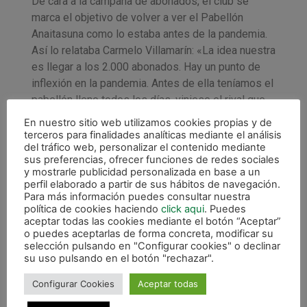
De cara a la campaña de abonados, el club se
marca el objetivo de volver a ver el Pabellón
Anaitasuna como lo estaba antes de la pandemia.
Así lo relataba Carmelo Villamarín: «La idea nuestra
es llegar a los 2.000 abonados. Hay un punto de
inflexión en la pandemia. Antes de ella teníamos el
pabellón lleno todos los días, viniese el rival que
viniese, y después se ralentizó el tema de los
En nuestro sitio web utilizamos cookies propias y de
aficionados, la gente tenía un poco de miedo y ya
terceros para finalidades analíticas mediante el análisis
del tráfico web, personalizar el contenido mediante
la temporada pasada subimos bastante el aforo.
sus preferencias, ofrecer funciones de redes sociales
Ahora queremos dar un paso más, subir un escalón
y mostrarle publicidad personalizada en base a un
más para volver a lo que era la asistencia de
perfil elaborado a partir de sus hábitos de navegación.
Para más información puedes consultar nuestra
público antes de la pandemia. Alcanzar los 2.000
política de cookies haciendo
click aqui
. Puedes
abonados sería sensacional. Luego tenemos el
aceptar todas las cookies mediante el botón “Aceptar”
compromiso con patrocinadores, con empresas,
o puedes aceptarlas de forma concreta, modificar su
selección pulsando en "Configurar cookies" o declinar
instituciones, las entradas obligadas a la venta,
su uso pulsando en el botón "rechazar".
etc».
Configurar Cookies
Aceptar todas
«
Llevamos el nombre de Osasuna y el escudo
de Osasuna en el pecho
«