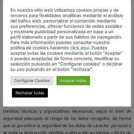
y/o organizaciones relacionadas con el responsable del
En nuestro sitio web utilizamos cookies propias y de
tratamiento, necesarias para la prestación de nuestros servicios.
terceros para finalidades analíticas mediante el análisis
del tráfico web, personalizar el contenido mediante
Datos personales de menores de edad
sus preferencias, ofrecer funciones de redes sociales
y mostrarle publicidad personalizada en base a un
Respetando lo establecido en los artículos 8 del RGPD y 7 de la
perfil elaborado a partir de sus hábitos de navegación.
Ley Orgánica 3/2018, de 5 de diciembre, de Protección de Datos
Para más información puedes consultar nuestra
Personales y garantía de los derechos digitales, solo los mayores
política de cookies haciendo
click aqui
. Puedes
aceptar todas las cookies mediante el botón “Aceptar”
de 14 años podrán otorgar su consentimiento para el tratamiento
o puedes aceptarlas de forma concreta, modificar su
de sus datos personales de forma lícita. Si se trata de un menor
selección pulsando en "Configurar cookies" o declinar
de 14 años, será necesario el consentimiento de los padres o
su uso pulsando en el botón "rechazar".
tutores para el tratamiento, y este solo se considerará lícito en la
Configurar Cookies
Aceptar todas
medida en la que los mismos lo hayan autorizado.
Rechazar todas
Secreto y seguridad de los datos personales
El responsable del Tratamiento se compromete a adoptar las
medidas técnicas y organizativas necesarias, según el nivel de
seguridad adecuado al riesgo de los datos recogidos, de forma
que se garantice la seguridad de los datos de carácter personal y
se evite la destrucción, pérdida o alteración accidental o ilícita de