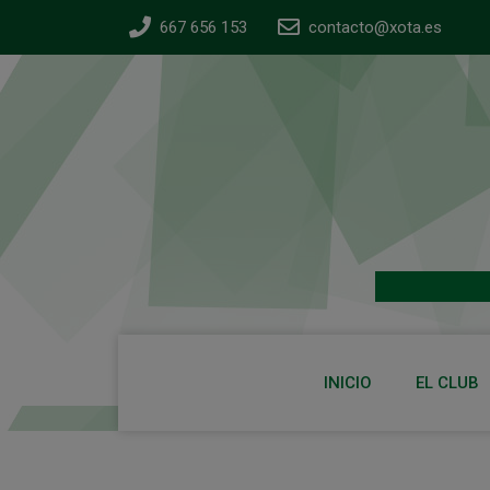
667 656 153
contacto@xota.es
INICIO
EL CLUB