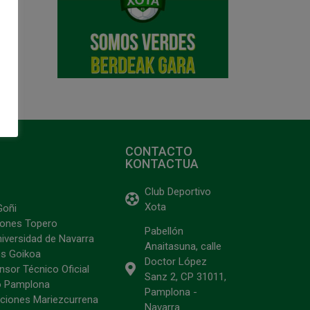
CONTACTO
KONTACTUA
Club Deportivo
Xota
Goñi
ciones Topero
Pabellón
niversidad de Navarra
Anaitasuna, calle
s Goikoa
Doctor López
sor Técnico Oficial
Sanz 2, CP 31011,
o Pamplona
Pamplona -
ciones Mariezcurrena
Navarra