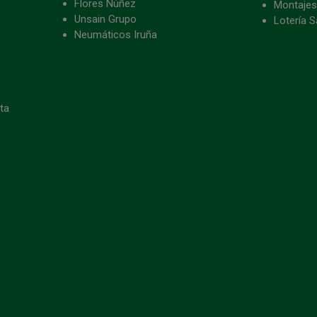
Flores Núñez
Montajes
Unsain Grupo
Lotería S
Neumáticos Iruña
eta