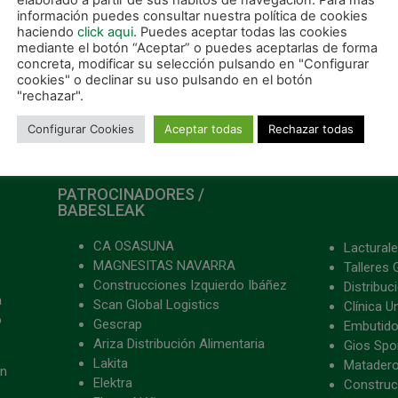
elaborado a partir de sus hábitos de navegación. Para más
a Navarra
información puedes consultar nuestra política de cookies
haciendo
click aqui
. Puedes aceptar todas las cookies
mediante el botón “Aceptar” o puedes aceptarlas de forma
concreta, modificar su selección pulsando en "Configurar
cookies" o declinar su uso pulsando en el botón
"rechazar".
Configurar Cookies
Aceptar todas
Rechazar todas
PATROCINADORES /
BABESLEAK
CA OSASUNA
Lacturale
MAGNESITAS NAVARRA
Talleres 
Construcciones Izquierdo Ibáñez
Distribu
a
Scan Global Logistics
Clínica U
o
Gescrap
Embutido
Ariza Distribución Alimentaria
Gios Spon
Lakita
Matader
ón
Elektra
Construc