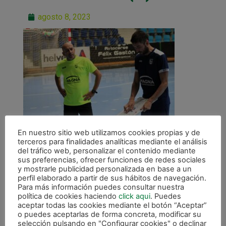
agosto 8, 2023
En nuestro sitio web utilizamos cookies propias y de
terceros para finalidades analíticas mediante el análisis
del tráfico web, personalizar el contenido mediante
sus preferencias, ofrecer funciones de redes sociales
y mostrarle publicidad personalizada en base a un
perfil elaborado a partir de sus hábitos de navegación.
Para más información puedes consultar nuestra
ANTERIOR
política de cookies haciendo
click aqui
. Puedes
Preparados para el primer test de pretemporada
aceptar todas las cookies mediante el botón “Aceptar”
o puedes aceptarlas de forma concreta, modificar su
selección pulsando en "Configurar cookies" o declinar
CALENDARIO DE LIGA