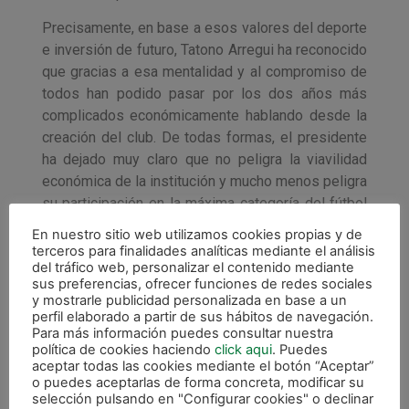
Precisamente, en base a esos valores del deporte
e inversión de futuro, Tatono Arregui ha reconocido
que gracias a esa mentalidad y al compromiso de
todos han podido pasar por los dos años más
complicados económicamente hablando desde la
creación del club. De todas formas, el presidente
ha dejado muy claro que no peligra la viavilidad
económica de la institución y mucho menos peligra
su participación en la máxima categoría del fútbol
sala español.
En nuestro sitio web utilizamos cookies propias y de
terceros para finalidades analíticas mediante el análisis
del tráfico web, personalizar el contenido mediante
sus preferencias, ofrecer funciones de redes sociales
El pago a los profesionales, lo primero.
y mostrarle publicidad personalizada en base a un
perfil elaborado a partir de sus hábitos de navegación.
Para el CD.Xota, pagar a sus profesionales es lo
Para más información puedes consultar nuestra
política de cookies haciendo
click aqui
. Puedes
prioritario. Tatono ha recalcado en varias
aceptar todas las cookies mediante el botón “Aceptar”
ocasiones su idea fundamental de corresponder
o puedes aceptarlas de forma concreta, modificar su
económicamente a aquellos que trabajan para y
selección pulsando en "Configurar cookies" o declinar