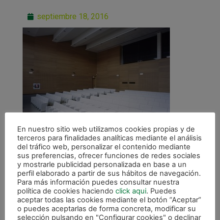
septiembre 18, 2016
En nuestro sitio web utilizamos cookies propias y de
terceros para finalidades analíticas mediante el análisis
del tráfico web, personalizar el contenido mediante
sus preferencias, ofrecer funciones de redes sociales
y mostrarle publicidad personalizada en base a un
perfil elaborado a partir de sus hábitos de navegación.
Para más información puedes consultar nuestra
ANTERIOR
política de cookies haciendo
click aqui
. Puedes
Presentación oficial en el Auditorio Civicán
aceptar todas las cookies mediante el botón “Aceptar”
o puedes aceptarlas de forma concreta, modificar su
selección pulsando en "Configurar cookies" o declinar
CALENDARIO DE LIGA