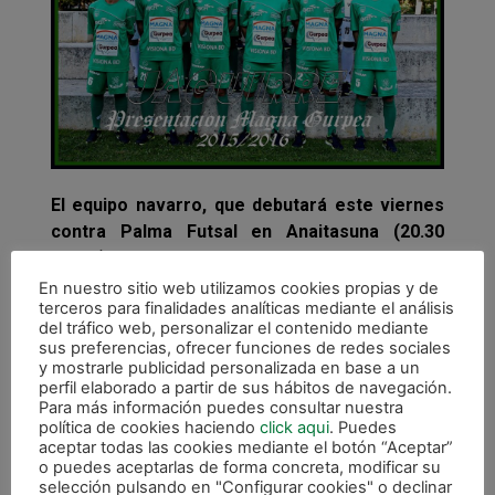
El equipo navarro, que debutará este viernes
contra Palma Futsal en Anaitasuna (20.30
horas), continuará así con su proyecto
deportivo nacido hace 37 años, por supuesto
En nuestro sitio web utilizamos cookies propias y de
terceros para finalidades analíticas mediante el análisis
con Javi Eseverri como capitán, con los
del tráfico web, personalizar el contenido mediante
regresos de Rafa Usín y Araça y la
sus preferencias, ofrecer funciones de redes sociales
incorporación al japonés Yoshikawa.
y mostrarle publicidad personalizada en base a un
perfil elaborado a partir de sus hábitos de navegación.
«Este club es especial y ojalá siga siendo así
Para más información puedes consultar nuestra
política de cookies haciendo
click aqui
. Puedes
siempre», afirmó Imanol Arregui en la
aceptar todas las cookies mediante el botón “Aceptar”
presentación del equipo. «Tenemos un equipo
o puedes aceptarlas de forma concreta, modificar su
de la tierra, con mucha gente de casa, y los
selección pulsando en "Configurar cookies" o declinar