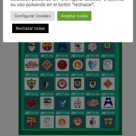
CALENDARIO DE LIGA
su uso pulsando en el botón "rechazar".
Configurar Cookies
Aceptar todas
Rechazar todas