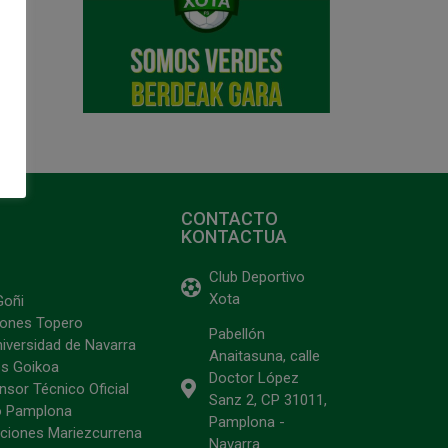
CONTACTO
KONTACTUA
Club Deportivo
Xota
Goñi
ciones Topero
Pabellón
niversidad de Navarra
Anaitasuna, calle
s Goikoa
Doctor López
sor Técnico Oficial
Sanz 2, CP 31011,
o Pamplona
Pamplona -
ciones Mariezcurrena
Navarra