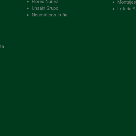
Flores Núñez
Montajes
Unsain Grupo
Lotería S
Neumáticos Iruña
eta