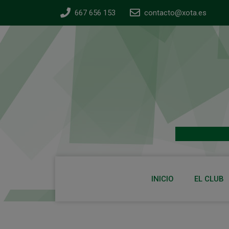
667 656 153
contacto@xota.es
INICIO
EL CLUB