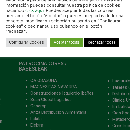
elaborado a partir de sus hábitos de navegación. Para más
información puedes consultar nuestra política de cookies
haciendo
click aqui
. Puedes aceptar todas las cookies
mediante el botón “Aceptar” o puedes aceptarlas de forma
concreta, modificar su selección pulsando en "Configurar
cookies" o declinar su uso pulsando en el botón
"rechazar".
Configurar Cookies
Aceptar todas
Rechazar todas
PATROCINADORES /
BABESLEAK
CA OSASUNA
Lacturale
MAGNESITAS NAVARRA
Talleres 
Construcciones Izquierdo Ibáñez
Distribu
a
Scan Global Logistics
Clínica U
o
Gescrap
Embutido
Ariza Distribución Alimentaria
Gios Spon
Lakita
Matader
ón
Elektra
Construc