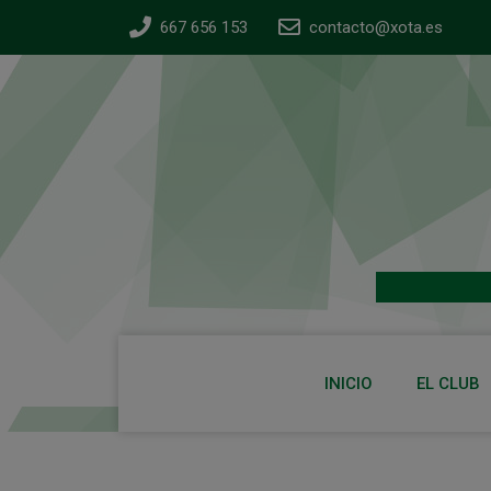
667 656 153
contacto@xota.es
INICIO
EL CLUB