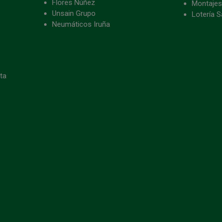
Flores Núñez
Montajes
Unsain Grupo
Lotería S
Neumáticos Iruña
eta