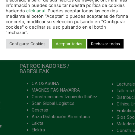
elaborado a partir de sus hábitos de navegación. Para más
información puedes consultar nuestra política de cookies
haciendo
click aqui
. Puedes aceptar todas las cookies
mediante el botón “Aceptar” o puedes aceptarlas de forma
concreta, modificar su selección pulsando en "Configurar
cookies" o declinar su uso pulsando en el botón
"rechazar".
Configurar Cookies
Aceptar todas
Rechazar todas
PATROCINADORES /
BABESLEAK
CA OSASUNA
Lacturale
MAGNESITAS NAVARRA
Talleres 
Construcciones Izquierdo Ibáñez
Distribu
a
Scan Global Logistics
Clínica U
o
Gescrap
Embutido
Ariza Distribución Alimentaria
Gios Spon
Lakita
Matader
ón
Elektra
Construc