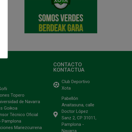
CONTACTO
KONTACTUA
Club Deportivo
Xota
Goñi
ciones Topero
Pabellón
niversidad de Navarra
Anaitasuna, calle
s Goikoa
Doctor López
sor Técnico Oficial
Sanz 2, CP 31011,
o Pamplona
Pamplona -
ciones Mariezcurrena
Navarra