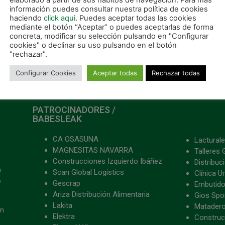
elaborado a partir de sus hábitos de navegación. Para más
información puedes consultar nuestra política de cookies
haciendo
click aqui
. Puedes aceptar todas las cookies
mediante el botón “Aceptar” o puedes aceptarlas de forma
concreta, modificar su selección pulsando en "Configurar
cookies" o declinar su uso pulsando en el botón
"rechazar".
Configurar Cookies
Aceptar todas
Rechazar todas
PATROCINADORES /
BABESLEAK
CA OSASUNA
Lacturale
MAGNESITAS NAVARRA
Talleres 
Construcciones Izquierdo Ibáñez
Distribu
a
Scan Global Logistics
Clínica U
o
Gescrap
Embutido
Ariza Distribución Alimentaria
Gios Spon
Lakita
Matader
ón
Elektra
Construc