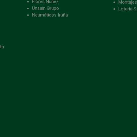
Flores Núñez
Montajes
Unsain Grupo
Lotería S
Neumáticos Iruña
eta