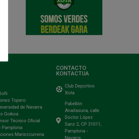
CONTACTO
KONTACTUA
Club Deportivo
Xota
Goñi
ciones Topero
Pabellón
niversidad de Navarra
Anaitasuna, calle
s Goikoa
Doctor López
sor Técnico Oficial
Sanz 2, CP 31011,
o Pamplona
Pamplona -
ciones Mariezcurrena
Navarra