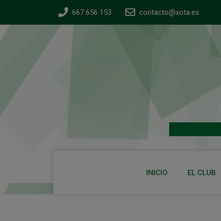
667 656 153
contacto@xota.es
INICIO
EL CLUB