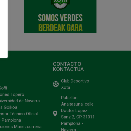
CONTACTO
KONTACTUA
Club Deportivo
Xota
Goñi
ciones Topero
Pabellón
niversidad de Navarra
Anaitasuna, calle
s Goikoa
Doctor López
sor Técnico Oficial
Sanz 2, CP 31011,
o Pamplona
Pamplona -
ciones Mariezcurrena
Navarra