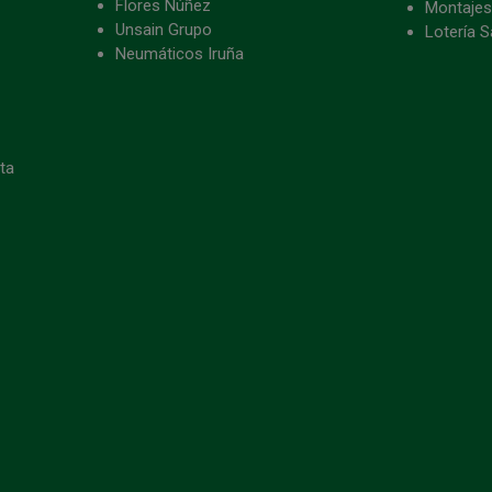
Flores Núñez
Montajes
Unsain Grupo
Lotería S
Neumáticos Iruña
eta