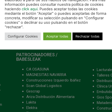
elaborado a partir de sus hábitos de navegación. Para más
información puedes consultar nuestra política de cookies
haciendo
click aqui
. Puedes aceptar todas las cookies
mediante el botón “Aceptar” o puedes aceptarlas de forma
concreta, modificar su selección pulsando en "Configurar
cookies" o declinar su uso pulsando en el botón
"rechazar".
Configurar Cookies
Aceptar todas
Rechazar todas
PATROCINADORES /
BABESLEAK
CA OSASUNA
Lacturale
MAGNESITAS NAVARRA
Talleres 
Construcciones Izquierdo Ibáñez
Distribu
a
Scan Global Logistics
Clínica U
o
Gescrap
Embutido
Ariza Distribución Alimentaria
Gios Spon
Lakita
Matader
ón
Elektra
Construc