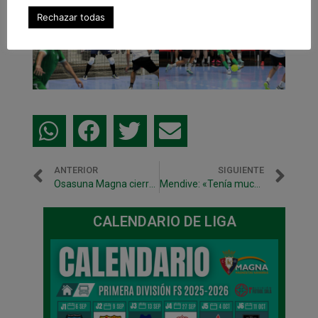
Rechazar todas
ANTERIOR
SIGUIENTE
Osasuna Magna cierra la pretemporada en Tudela
Mendive: «Tenía muchas ganas de volver a jugar en Anaitasuna»
CALENDARIO DE LIGA