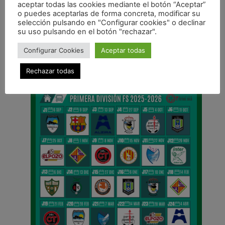
aceptar todas las cookies mediante el botón “Aceptar”
o puedes aceptarlas de forma concreta, modificar su
ANTERIOR
selección pulsando en "Configurar cookies" o declinar
Rafa Usín vuelve a la selección española para el Europeo
su uso pulsando en el botón "rechazar".
CALENDARIO DE LIGA
Configurar Cookies
Aceptar todas
Rechazar todas