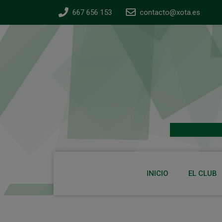
667 656 153
contacto@xota.es
INICIO
EL CLUB