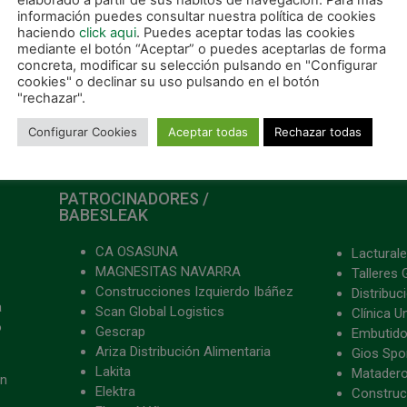
elaborado a partir de sus hábitos de navegación. Para más
información puedes consultar nuestra política de cookies
haciendo
click aqui
. Puedes aceptar todas las cookies
mediante el botón “Aceptar” o puedes aceptarlas de forma
concreta, modificar su selección pulsando en "Configurar
cookies" o declinar su uso pulsando en el botón
"rechazar".
Configurar Cookies
Aceptar todas
Rechazar todas
PATROCINADORES /
BABESLEAK
CA OSASUNA
Lacturale
MAGNESITAS NAVARRA
Talleres 
Construcciones Izquierdo Ibáñez
Distribu
a
Scan Global Logistics
Clínica U
o
Gescrap
Embutido
Ariza Distribución Alimentaria
Gios Spon
Lakita
Matader
ón
Elektra
Construc