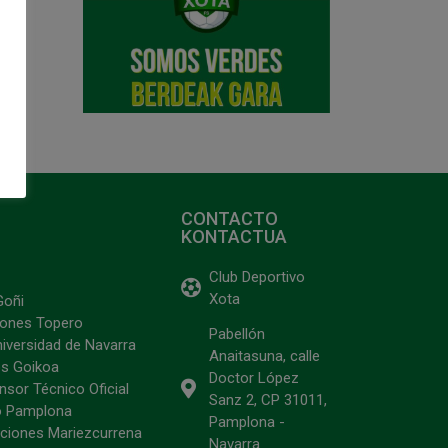
CONTACTO
KONTACTUA
Club Deportivo
Xota
Goñi
ciones Topero
Pabellón
niversidad de Navarra
Anaitasuna, calle
s Goikoa
Doctor López
sor Técnico Oficial
Sanz 2, CP 31011,
o Pamplona
Pamplona -
ciones Mariezcurrena
Navarra