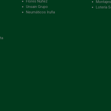
Flores Núñez
Montajes
Unsain Grupo
Lotería S
Neumáticos Iruña
eta