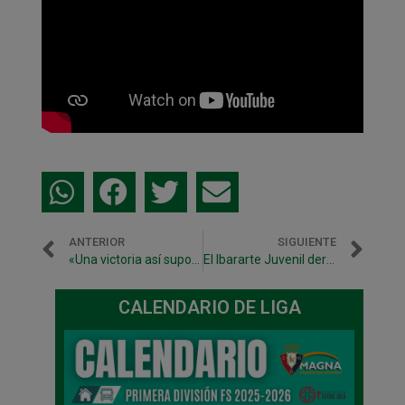
ANTERIOR
SIGUIENTE
«Una victoria así supone un empujón importante de moral»
El Ibararte Juvenil derrota por 3-0 al Gazte Berriak
CALENDARIO DE LIGA