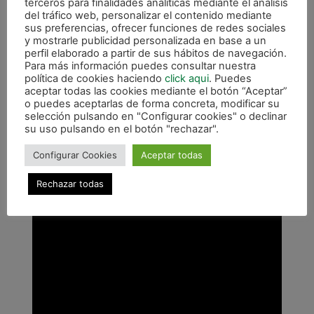
terceros para finalidades analíticas mediante el análisis
es difícil, pero lo hemos hecho muy bien y por ello
del tráfico web, personalizar el contenido mediante
sus preferencias, ofrecer funciones de redes sociales
hemos ganado el partido… Son tres puntos
y mostrarle publicidad personalizada en base a un
importantes que nos vienen muy bien para encarar
perfil elaborado a partir de sus hábitos de navegación.
el partido del martes, en el que esperamos
Para más información puedes consultar nuestra
política de cookies haciendo
click aqui
. Puedes
también a la afición».
aceptar todas las cookies mediante el botón “Aceptar”
o puedes aceptarlas de forma concreta, modificar su
selección pulsando en "Configurar cookies" o declinar
su uso pulsando en el botón "rechazar".
Configurar Cookies
Aceptar todas
Rechazar todas