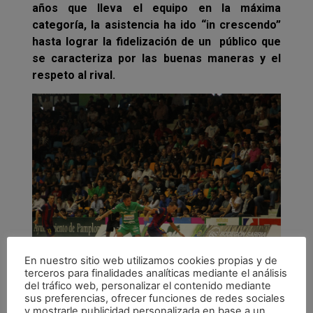
años que lleva el equipo en la máxima
categoría, la asistencia ha ido “in crescendo”
hasta lograr la fidelización de un público que
se caracteriza por las buenas maneras y el
respeto al rival.
En nuestro sitio web utilizamos cookies propias y de
terceros para finalidades analíticas mediante el análisis
del tráfico web, personalizar el contenido mediante
Imagen del partido ante el F.C. Barcelona que
sus preferencias, ofrecer funciones de redes sociales
y mostrarle publicidad personalizada en base a un
registró uno de los tres llenos.