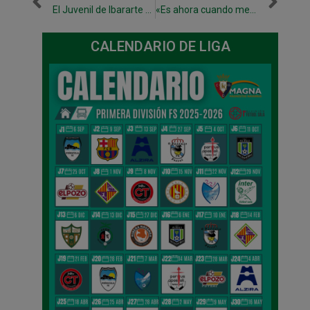
El Juvenil de Ibararte Xota accede a la final del Play Off tras eliminar a El Redín
«Es ahora cuando mejor está compitiendo Burela»
CALENDARIO DE LIGA