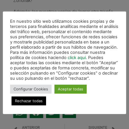
Zorionak!
Además, las nuestras venían de lograr otro triunfo
el pasado jueves en Irurtzun contra el Tafatrans (6-
En nuestro sitio web utilizamos cookies propias y de
1) y eso que fueron las de Tafalla quienes lograron
terceros para finalidades analíticas mediante el análisis
del tráfico web, personalizar el contenido mediante
adelantarse. Una vez más la gran actuación de
sus preferencias, ofrecer funciones de redes sociales
Eider Goikoa con tres goles, uno de Leire
y mostrarle publicidad personalizada en base a un
Beguiristáin y dos de Nahia Morán permitieron el
perfil elaborado a partir de sus hábitos de navegación.
Para más información puedes consultar nuestra
triunfo.
política de cookies haciendo
click aqui
. Puedes
aceptar todas las cookies mediante el botón “Aceptar”
El próximo fin de semana será el turno para las
o puedes aceptarlas de forma concreta, modificar su
Senior, que tras su victoria el miércoles ante
selección pulsando en "Configurar cookies" o declinar
Ribera Navarra tenían descanso. Las nuestras
su uso pulsando en el botón "rechazar".
disputarán el domingo en Irurtzun el último partido
Configurar Cookies
Aceptar todas
de la temporada frente al Cintruénigo FS.
Rechazar todas
ANTERIOR
SIGUIENTE