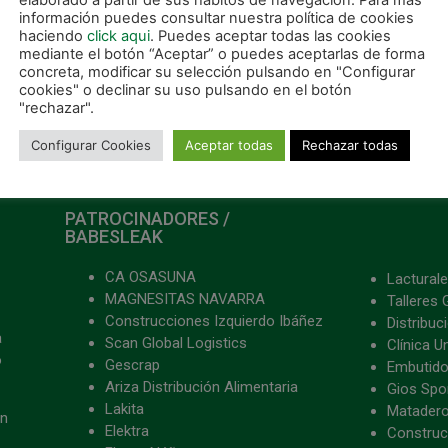
elaborado a partir de sus hábitos de navegación. Para más
información puedes consultar nuestra política de cookies
haciendo
click aqui
. Puedes aceptar todas las cookies
mediante el botón “Aceptar” o puedes aceptarlas de forma
concreta, modificar su selección pulsando en "Configurar
cookies" o declinar su uso pulsando en el botón
"rechazar".
Configurar Cookies
Aceptar todas
Rechazar todas
PATROCINADORES /
BABESLEAK
CA OSASUNA
Lacturale
MAGNESITAS NAVARRA
Talleres 
Construcciones Izquierdo Ibáñez
Distribu
a
Scan Global Logistics
Clínica U
o
Gescrap
Embutido
Ariza Distribución Alimentaria
Gios Spon
Lakita
Matader
ón
Elektra
Construc