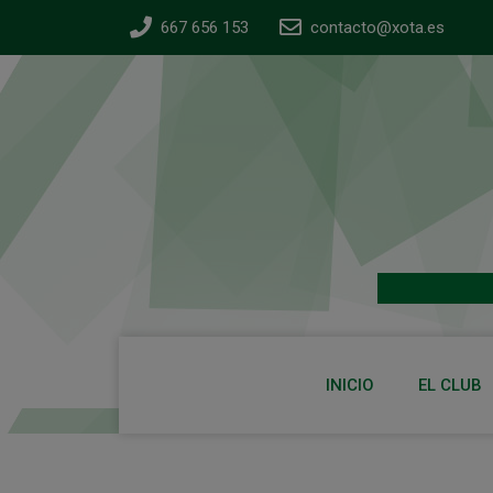
667 656 153
contacto@xota.es
INICIO
EL CLUB