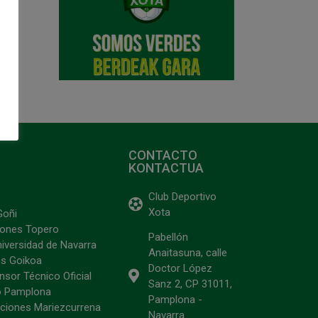
CONTACTO
KONTACTUA
Club Deportivo
Xota
Goñi
ciones Topero
Pabellón
niversidad de Navarra
Anaitasuna, calle
s Goikoa
Doctor López
sor Técnico Oficial
Sanz 2, CP 31011,
o Pamplona
Pamplona -
ciones Mariezcurrena
Navarra