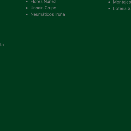
Flores Núñez
Montajes
Unsain Grupo
Lotería S
Neumáticos Iruña
eta