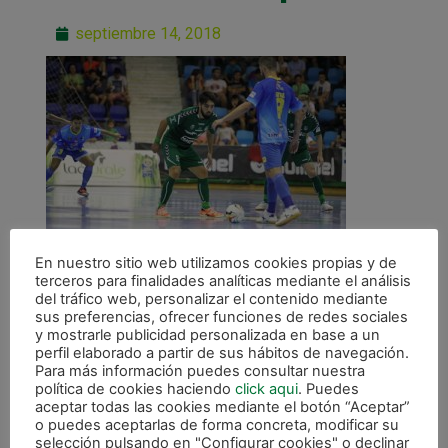
septiembre 14, 2018
En nuestro sitio web utilizamos cookies propias y de
terceros para finalidades analíticas mediante el análisis
del tráfico web, personalizar el contenido mediante
sus preferencias, ofrecer funciones de redes sociales
y mostrarle publicidad personalizada en base a un
perfil elaborado a partir de sus hábitos de navegación.
Para más información puedes consultar nuestra
ANTERIOR
política de cookies haciendo
click aqui
. Puedes
Reparto de puntos entre Osasuna Magna y Peñíscola Rehabmedic (2-2)
aceptar todas las cookies mediante el botón “Aceptar”
o puedes aceptarlas de forma concreta, modificar su
selección pulsando en "Configurar cookies" o declinar
CALENDARIO DE LIGA