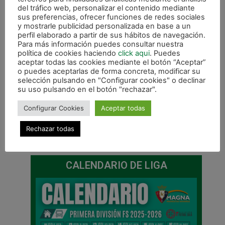
del tráfico web, personalizar el contenido mediante
sus preferencias, ofrecer funciones de redes sociales
y mostrarle publicidad personalizada en base a un
perfil elaborado a partir de sus hábitos de navegación.
Para más información puedes consultar nuestra
política de cookies haciendo
click aqui
. Puedes
aceptar todas las cookies mediante el botón “Aceptar”
o puedes aceptarlas de forma concreta, modificar su
selección pulsando en "Configurar cookies" o declinar
su uso pulsando en el botón "rechazar".
Configurar Cookies
Aceptar todas
Rechazar todas
ANTERIOR
SIGUIENTE
Enfrentamiento ante Zierbena FS en los 1/16 de Copa del Rey
Victoria (1-3) en Zierbena y clasificados para octavos de final de la Copa del Rey
CALENDARIO DE LIGA