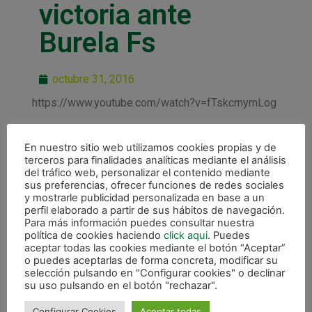
victoria ante
Burela Fs
octubre 31, 2016
https://www.youtube.com/watch?v=fTskcmymLog
En nuestro sitio web utilizamos cookies propias y de
terceros para finalidades analíticas mediante el análisis
del tráfico web, personalizar el contenido mediante
sus preferencias, ofrecer funciones de redes sociales
ANTERIOR
SIGUIENTE
y mostrarle publicidad personalizada en base a un
Excelente victoria (5-2) ante Burela Pescados Rubén
Derbi con Magna Gurpea y Aspil Vidal en línea ascendente
perfil elaborado a partir de sus hábitos de navegación.
Para más información puedes consultar nuestra
política de cookies haciendo
click aqui
. Puedes
CALENDARIO DE LIGA
aceptar todas las cookies mediante el botón “Aceptar”
o puedes aceptarlas de forma concreta, modificar su
selección pulsando en "Configurar cookies" o declinar
su uso pulsando en el botón "rechazar".
Configurar Cookies
Aceptar todas