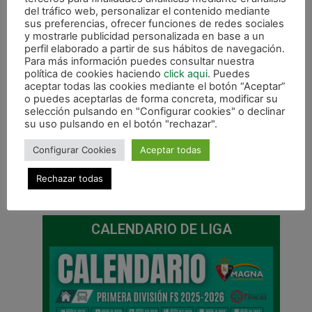
del tráfico web, personalizar el contenido mediante
sus preferencias, ofrecer funciones de redes sociales
y mostrarle publicidad personalizada en base a un
perfil elaborado a partir de sus hábitos de navegación.
Para más información puedes consultar nuestra
política de cookies haciendo
click aqui
. Puedes
aceptar todas las cookies mediante el botón “Aceptar”
o puedes aceptarlas de forma concreta, modificar su
selección pulsando en "Configurar cookies" o declinar
su uso pulsando en el botón "rechazar".
Configurar Cookies
Aceptar todas
Rechazar todas
ANTERIOR
SIGUIENTE
Comienza la segunda vuelta en Anaitasuna: Magna Gurpea – P.R. Cartagena
Genario, refuerzo invernal de Magna Gurpea
CALENDARIO DE LIGA