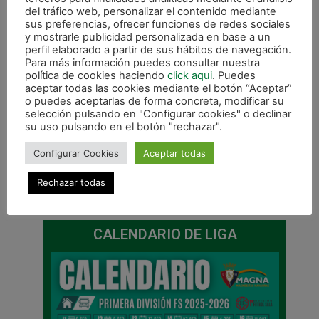
del tráfico web, personalizar el contenido mediante
sus preferencias, ofrecer funciones de redes sociales
y mostrarle publicidad personalizada en base a un
perfil elaborado a partir de sus hábitos de navegación.
Para más información puedes consultar nuestra
política de cookies haciendo
click aqui
. Puedes
aceptar todas las cookies mediante el botón “Aceptar”
o puedes aceptarlas de forma concreta, modificar su
selección pulsando en "Configurar cookies" o declinar
su uso pulsando en el botón "rechazar".
Configurar Cookies
Aceptar todas
Rechazar todas
ANTERIOR
SIGUIENTE
Magna Gurpea – Jumilla Fs con la 1ª victoria como objetivo
Primera victoria de Magna Gurpea (4-1) ante Jumilla Fs.
CALENDARIO DE LIGA