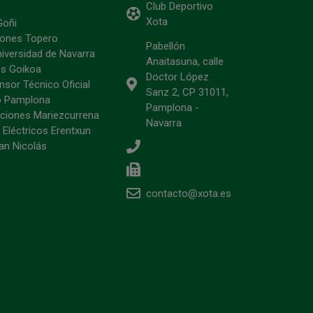
Club Deportivo
Xota
Goñi
ciones Topero
Pabellón
niversidad de Navarra
Anaitasuna, calle
s Goikoa
Doctor López
sor Técnico Oficial
Sanz 2, CP 31011,
o Pamplona
Pamplona -
ciones Mariezcurrena
Navarra
 Eléctricos Erentxun
an Nicolás
contacto@xota.es