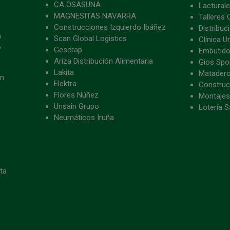
CA OSASUNA
Lacturale
MAGNESITAS NAVARRA
Talleres 
Construcciones Izquierdo Ibáñez
Distribu
a
Scan Global Logistics
Clínica U
o
Gescrap
Embutido
Ariza Distribución Alimentaria
Gios Spon
Lakita
Matader
ón
Elektra
Construc
Flores Núñez
Montajes
Unsain Grupo
Lotería S
Neumáticos Iruña
eta