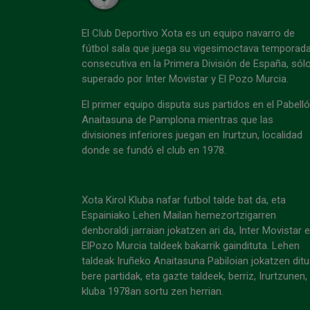
El Club Deportivo Xota es un equipo navarro de
fútbol sala que juega su vigesimoctava temporad
consecutiva en la Primera División de España, sól
superado por Inter Movistar y El Pozo Murcia.
El primer equipo disputa sus partidos en el Pabell
Anaitasuna de Pamplona mientras que las
divisiones inferiores juegan en Irurtzun, localidad
donde se fundó el club en 1978.
Xota Kirol Kluba nafar futbol talde bat da, eta
Espainiako Lehen Mailan hemezortzigarren
denboraldi jarraian jokatzen ari da, Inter Movistar 
ElPozo Murcia taldeek bakarrik gaindituta. Lehen
taldeak Iruñeko Anaitasuna Pabiloian jokatzen ditu
bere partidak, eta gazte taldeek, berriz, Irurtzunen,
kluba 1978an sortu zen herrian.