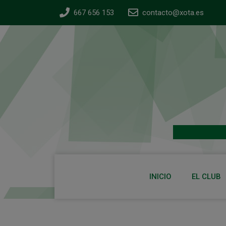
667 656 153
contacto@xota.es
INICIO
EL CLUB