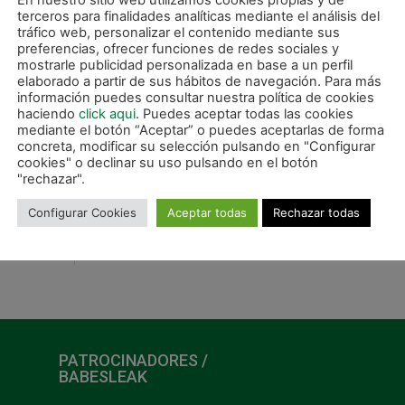
En nuestro sitio web utilizamos cookies propias y de
terceros para finalidades analíticas mediante el análisis del
tráfico web, personalizar el contenido mediante sus
preferencias, ofrecer funciones de redes sociales y
mostrarle publicidad personalizada en base a un perfil
elaborado a partir de sus hábitos de navegación. Para más
información puedes consultar nuestra política de cookies
haciendo
click aqui
. Puedes aceptar todas las cookies
mediante el botón “Aceptar” o puedes aceptarlas de forma
concreta, modificar su selección pulsando en "Configurar
cookies" o declinar su uso pulsando en el botón
"rechazar".
Configurar Cookies
Aceptar todas
Rechazar todas
SIGUIE
C.A. Osasuna Magna, eliminado de la Copa en un partido muy disputado (2-1)
PATROCINADORES /
BABESLEAK