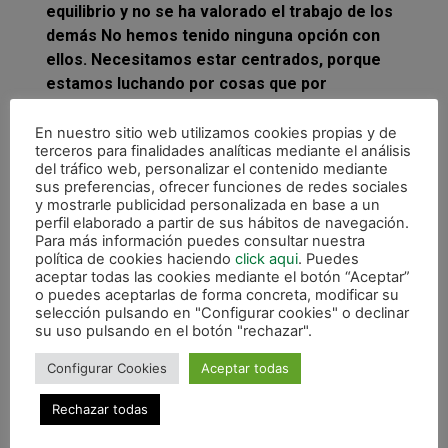
equilibrio y no se ha valorado el trabajo de los
demás No hemos tenido ninguna opción con
ellos. Necesitamos estar centrados, porque
estamos luchando por cosas que por
presupuesto son irreales y lo que nos hace
luchar por eso es nuestro vestuario.»
En nuestro sitio web utilizamos cookies propias y de
terceros para finalidades analíticas mediante el análisis
del tráfico web, personalizar el contenido mediante
sus preferencias, ofrecer funciones de redes sociales
y mostrarle publicidad personalizada en base a un
perfil elaborado a partir de sus hábitos de navegación.
Para más información puedes consultar nuestra
política de cookies haciendo
click aqui
. Puedes
aceptar todas las cookies mediante el botón “Aceptar”
o puedes aceptarlas de forma concreta, modificar su
selección pulsando en "Configurar cookies" o declinar
su uso pulsando en el botón "rechazar".
Configurar Cookies
Aceptar todas
Rechazar todas