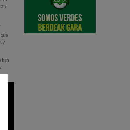
go y
.
 que
muy
e han
y