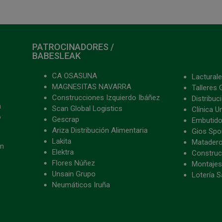
PATROCINADORES /
BABESLEAK
CA OSASUNA
Lacturale
MAGNESITAS NAVARRA
Talleres 
Construcciones Izquierdo Ibáñez
Distribu
a
Scan Global Logistics
Clínica U
o
Gescrap
Embutido
Ariza Distribución Alimentaria
Gios Spon
Lakita
Matader
ón
Elektra
Construc
Flores Núñez
Montajes
Unsain Grupo
Lotería S
Neumáticos Iruña