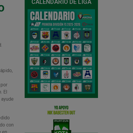
CALENDARIO DE LIGA
o
.
rápido,
e
 por
. El
s ayude
edido
ndo con
e en