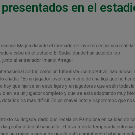
 presentados en el estadi
 Osasuna Magna durante el mercado de invierno es ya una realidad
vado a cabo en el estadio El Sadar, donde han acudido los
 junto al entrenador Imanol Arregui.
internacional serbio como un futbolista «competitivo, habilidoso, 
o añadía: “Es un jugador joven que viene de una liga que no tien
o hay que fijarse en esas ligas y en jugadores que están todavía
y bien, es un jugador completo y que se está adaptando muy bien
s detalles es más difícil. Es un chaval listo y esperemos que no
ntexto su llegada, dado que recala en Pamplona en calidad de c
dar profundidad al banquillo.: «Lleva toda la temporada entrena
arnos una mano a pesar de que él está compitiendo habitualment