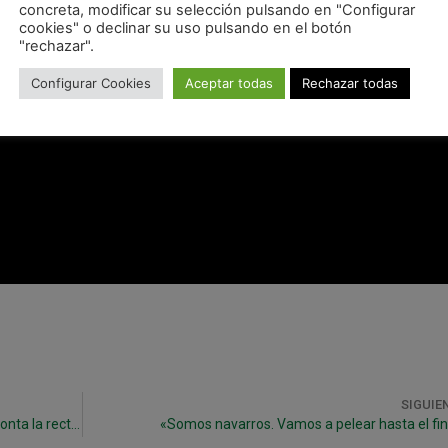
concreta, modificar su selección pulsando en "Configurar
cookies" o declinar su uso pulsando en el botón
"rechazar".
Configurar Cookies
Aceptar todas
Rechazar todas
SIGUIE
Carlos Vento se une al trabajo con el grupo y afronta la recta final de su recuperación
«Somos navarros. Vamos a pelear hasta el fin