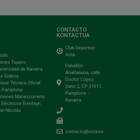
CONTACTO
KONTACTUA
Club Deportivo
Xota
Goñi
ciones Topero
Pabellón
niversidad de Navarra
Anaitasuna, calle
s Goikoa
Doctor López
sor Técnico Oficial
Sanz 2, CP 31011,
o Pamplona
Pamplona -
ciones Mariezcurrena
Navarra
 Eléctricos Erentxun
an Nicolás
contacto@xota.es