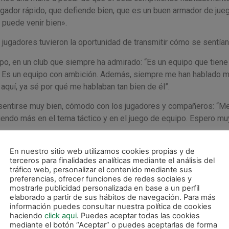
gador rápido, que defiende bien, que es un buen armador de jue
 puede venir bien».
ugadores tuvieron la oportunidad de transmitir cómo se sentían
po, en un club que siempre ha admirado: “Es un equipo que tiene
ón. Es un equipo con ambición. Además, siempre me han hablado 
aquí, ya sé por qué me hablaban tan bien de él”.
 sentirse muy bien, cómodo con los jugadores y compañeros: “M
endo más en el tema táctico y en el juego de equipo. Espero mu
En nuestro sitio web utilizamos cookies propias y de
terceros para finalidades analíticas mediante el análisis del
tráfico web, personalizar el contenido mediante sus
preferencias, ofrecer funciones de redes sociales y
mostrarle publicidad personalizada en base a un perfil
elaborado a partir de sus hábitos de navegación. Para más
información puedes consultar nuestra política de cookies
haciendo
click aqui
. Puedes aceptar todas las cookies
mediante el botón “Aceptar” o puedes aceptarlas de forma