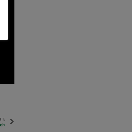
NTE
al»