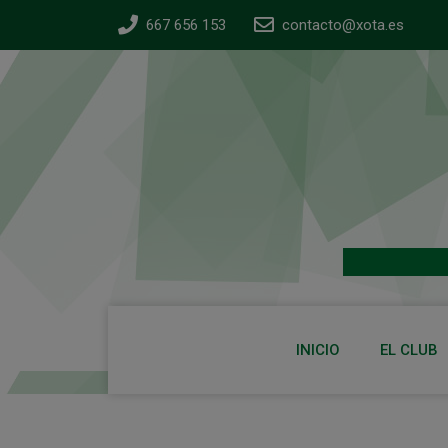
667 656 153
contacto@xota.es
INICIO
EL CLUB