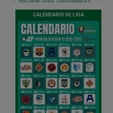
Asier Llamas: «Vuelvo con más ganas»
Osasuna Magna se hace con el derbi liguero de Anaitasuna
CALENDARIO DE LIGA