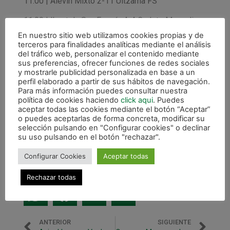
11:00 | Alevín Mixto 2-11 Ultzama FS
11:00 | Ikastola San Fermín 4-4 Cadete Masculino
En nuestro sitio web utilizamos cookies propias y de
12:00 | Tercera División 2-3 Cintru´énigo FS
terceros para finalidades analíticas mediante el análisis
del tráfico web, personalizar el contenido mediante
12:00 | Infantil Masculino 4-1 Avance Ezca
sus preferencias, ofrecer funciones de redes sociales
y mostrarle publicidad personalizada en base a un
17:30 | Siete Años 1-6 Gazte Berriak
perfil elaborado a partir de sus hábitos de navegación.
Para más información puedes consultar nuestra
18:30 | Ocho Años 11-2 Mutilvera FS
política de cookies haciendo
click aqui
. Puedes
aceptar todas las cookies mediante el botón “Aceptar”
o puedes aceptarlas de forma concreta, modificar su
DOMINGO:
selección pulsando en "Configurar cookies" o declinar
su uso pulsando en el botón "rechazar".
12:00 | CD Ibararte 2-6 Juvenil Masculino
Configurar Cookies
Aceptar todas
12:30 | Cadete Femenino 4-1 CD Orvina
Rechazar todas
ANTERIOR
SIGUIENTE