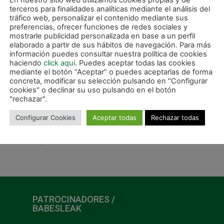
En nuestro sitio web utilizamos cookies propias y de
terceros para finalidades analíticas mediante el análisis del
tráfico web, personalizar el contenido mediante sus
preferencias, ofrecer funciones de redes sociales y
mostrarle publicidad personalizada en base a un perfil
elaborado a partir de sus hábitos de navegación. Para más
información puedes consultar nuestra política de cookies
haciendo
click aqui
. Puedes aceptar todas las cookies
mediante el botón “Aceptar” o puedes aceptarlas de forma
concreta, modificar su selección pulsando en "Configurar
cookies" o declinar su uso pulsando en el botón
"rechazar".
Configurar Cookies
Aceptar todas
Rechazar todas
SIGUIE
Dani Saldise amplia su contrato hasta el 2
PATROCINADORES /
BABESLEAK