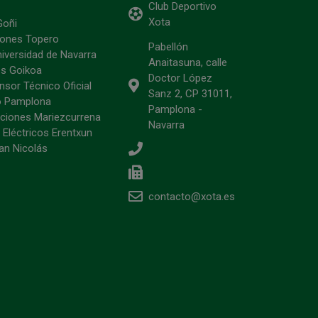
Club Deportivo
Xota
Goñi
ciones Topero
Pabellón
niversidad de Navarra
Anaitasuna, calle
s Goikoa
Doctor López
sor Técnico Oficial
Sanz 2, CP 31011,
o Pamplona
Pamplona -
ciones Mariezcurrena
Navarra
 Eléctricos Erentxun
an Nicolás
contacto@xota.es