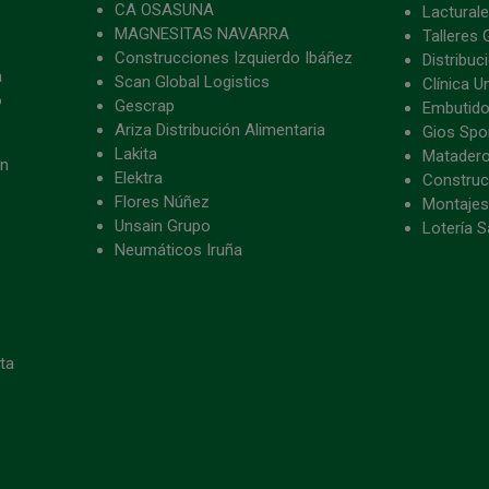
CA OSASUNA
Lacturale
MAGNESITAS NAVARRA
Talleres 
Construcciones Izquierdo Ibáñez
Distribu
a
Scan Global Logistics
Clínica U
o
Gescrap
Embutido
Ariza Distribución Alimentaria
Gios Spon
Lakita
Matader
ón
Elektra
Construc
Flores Núñez
Montajes
Unsain Grupo
Lotería S
Neumáticos Iruña
eta