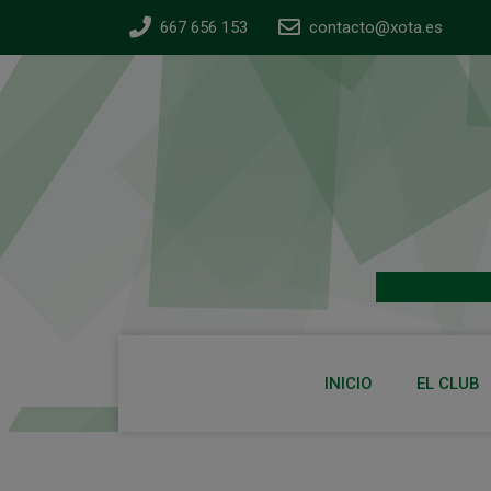
667 656 153
contacto@xota.es
INICIO
EL CLUB