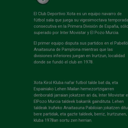
El Club Deportivo Xota es un equipo navarro de
fútbol sala que juega su vigesimoctava temporad
consecutiva en la Primera División de España, sól
superado por Inter Movistar y El Pozo Murcia.
El primer equipo disputa sus partidos en el Pabell
Anaitasuna de Pamplona mientras que las
divisiones inferiores juegan en Irurtzun, localidad
donde se fundó el club en 1978.
Xota Kirol Kluba nafar futbol talde bat da, eta
Espainiako Lehen Mailan hemezortzigarren
denboraldi jarraian jokatzen ari da, Inter Movistar 
ElPozo Murcia taldeek bakarrik gaindituta. Lehen
taldeak Iruñeko Anaitasuna Pabiloian jokatzen ditu
bere partidak, eta gazte taldeek, berriz, Irurtzunen,
kluba 1978an sortu zen herrian.