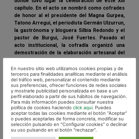
donde tuvo lugar la celebración de este XIII
capítulo. En el acto se nombró como cofrades
de honor al el presidente del Magna Gurpea,
Tatono Arregui, el periodista Germán Ulzurrun,
la gastrónoma y bloguera Silbia Redondo y el
pastor de Burgui, José Fuertes. Pasado el
acto institucional, la cofradía organizó una
demostración de la elaboración artesanal del
queso de Roncal, en la que ha servido a los
asistentes este preciado alimento regado con
En nuestro sitio web utilizamos cookies propias y de
terceros para finalidades analíticas mediante el análisis
vino.
del tráfico web, personalizar el contenido mediante
sus preferencias, ofrecer funciones de redes sociales
y mostrarle publicidad personalizada en base a un
perfil elaborado a partir de sus hábitos de navegación.
Para más información puedes consultar nuestra
política de cookies haciendo
click aqui
. Puedes
aceptar todas las cookies mediante el botón “Aceptar”
o puedes aceptarlas de forma concreta, modificar su
selección pulsando en "Configurar cookies" o declinar
su uso pulsando en el botón "rechazar".