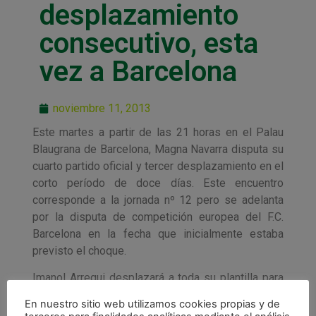
desplazamiento
consecutivo, esta
vez a Barcelona
noviembre 11, 2013
Este martes a partir de las 21 horas en el Palau
Blaugrana de Barcelona, Magna Navarra disputa su
cuarto partido oficial y tercer desplazamiento en el
corto período de doce días. Este encuentro
corresponde a la jornada nº 12 pero se adelanta
por la disputa de competición europea del F.C.
Barcelona en la fecha que inicialmente estaba
previsto el choque.
Imanol Arregui desplazará a toda su plantilla para
este encuentro. Complicado compromiso para
En nuestro sitio web utilizamos cookies propias y de
Magna Navarra que se va a enfrentar con muy poco