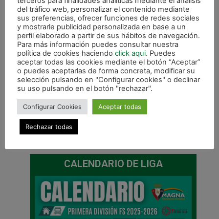
terceros para finalidades analíticas mediante el análisis
tiempo de preparación al actual campeón de las
del tráfico web, personalizar el contenido mediante
sus preferencias, ofrecer funciones de redes sociales
principales competiciones ya totalmente
y mostrarle publicidad personalizada en base a un
recuperado de un irregular inicio de liga. Los
perfil elaborado a partir de sus hábitos de navegación.
blaugranas han encadenado una racha de cuatro
Para más información puedes consultar nuestra
política de cookies haciendo
click aqui
. Puedes
victorias consecutivas contando el partido de
aceptar todas las cookies mediante el botón “Aceptar”
Copa del Rey.
o puedes aceptarlas de forma concreta, modificar su
selección pulsando en "Configurar cookies" o declinar
su uso pulsando en el botón "rechazar".
Configurar Cookies
Aceptar todas
Rechazar todas
ANTERIOR
SIGUIENTE
La falta de efectividad condena a Magna en Zaragoza (4-2)
Magna no merece el abultado resultado contra el Barça (6-1)
CALENDARIO DE LIGA