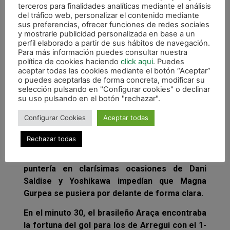
porterías hasta que en el minuto 16, Roberto
terceros para finalidades analíticas mediante el análisis
Martil conseguía abrir el marcador para los
del tráfico web, personalizar el contenido mediante
sus preferencias, ofrecer funciones de redes sociales
visitantes. Acto seguido, Araça veía como su
y mostrarle publicidad personalizada en base a un
lanzamiento se topaba con el poste tras una
perfil elaborado a partir de sus hábitos de navegación.
buena jugada entrelazada con Eseverri.
Para más información puedes consultar nuestra
política de cookies haciendo
click aqui
. Puedes
La mínima ventaja al descanso se vería
aceptar todas las cookies mediante el botón “Aceptar”
o puedes aceptarlas de forma concreta, modificar su
modificada a los 4 minutos de la reanudación
selección pulsando en "Configurar cookies" o declinar
del encuentro. Dani Saldise dispuso de un
su uso pulsando en el botón "rechazar".
mano a mano contra Molina para ampliar la
Configurar Cookies
Aceptar todas
ventaja, pero sería Rubi quien lograse
efectuar las tablas en el electrónico. Las
Rechazar todas
ocasiones de peligro se sucedían en la
portería de Molina pero los postes y la falta de
puntería en clarísimas ocasiones de Dani
Saldise y Yoshikawa impedían que Magna
Gurpea se pusiera por delante de forma clara.
En el minuto 30, el brasileño Araça encontraba
la fortuna del gol para los de Arregui con el 1-