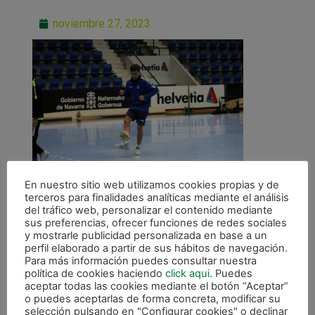
noviembre 27, 2023
En nuestro sitio web utilizamos cookies propias y de
terceros para finalidades analíticas mediante el análisis
del tráfico web, personalizar el contenido mediante
sus preferencias, ofrecer funciones de redes sociales
y mostrarle publicidad personalizada en base a un
perfil elaborado a partir de sus hábitos de navegación.
Para más información puedes consultar nuestra
ANTERIOR
política de cookies haciendo
click aqui
. Puedes
Toni Escribano: «Esperamos aprovechar la mala dinámica en la que está Córdoba»
aceptar todas las cookies mediante el botón “Aceptar”
o puedes aceptarlas de forma concreta, modificar su
selección pulsando en "Configurar cookies" o declinar
CALENDARIO DE LIGA