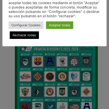
aceptar todas las cookies mediante el botón “Aceptar”
o puedes aceptarlas de forma concreta, modificar su
ANTERIOR
selección pulsando en "Configurar cookies" o declinar
Trabajada victoria en la visita a Mutilva
su uso pulsando en el botón "rechazar".
CALENDARIO DE LIGA
Configurar Cookies
Aceptar todas
Rechazar todas