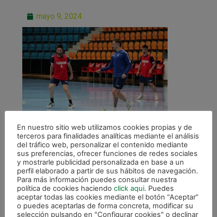
mayo 9, 2024
En nuestro sitio web utilizamos cookies propias y de
terceros para finalidades analíticas mediante el análisis
del tráfico web, personalizar el contenido mediante
sus preferencias, ofrecer funciones de redes sociales
y mostrarle publicidad personalizada en base a un
perfil elaborado a partir de sus hábitos de navegación.
Para más información puedes consultar nuestra
ANTERIOR
política de cookies haciendo
click aqui
. Puedes
Último esfuerzo de la temporada en Peñíscola
aceptar todas las cookies mediante el botón “Aceptar”
o puedes aceptarlas de forma concreta, modificar su
selección pulsando en "Configurar cookies" o declinar
CALENDARIO DE LIGA